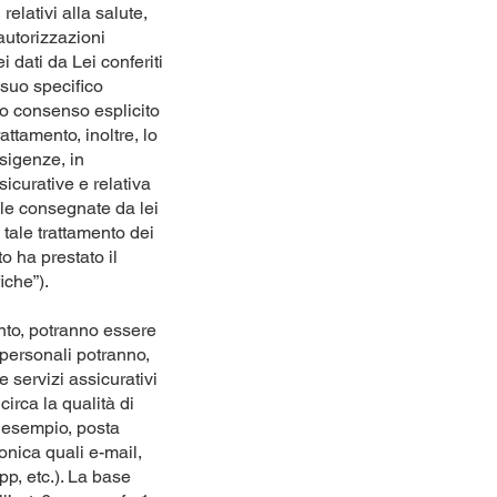
relativi alla salute,
 autorizzazioni
 dati da Lei conferiti
 suo specifico
prio consenso esplicito
rattamento, inoltre, lo
esigenze, in
icurative e relativa
le consegnate da lei
 tale trattamento dei
to ha prestato il
iche”).
ento, potranno essere
ti personali potranno,
e servizi assicurativi
circa la qualità di
er esempio, posta
onica quali e-mail,
p, etc.). La base