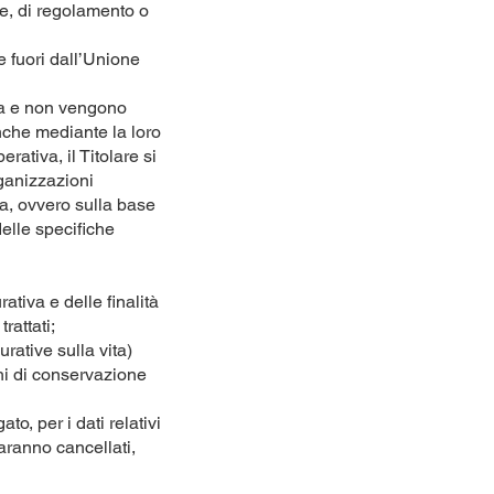
ge, di regolamento o
 fuori dall’Unione
opea e non vengono
nche mediante la loro
ativa, il Titolare si
rganizzazioni
a, ovvero sulla base
delle specifiche
ativa e delle finalità
rattati;
rative sulla vita)
hi di conservazione
o, per i dati relativi
aranno cancellati,