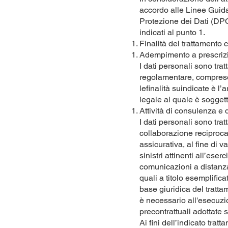
accordo alle Linee Guid
Protezione dei Dati (DPO)
indicati al punto 1.
Finalità del trattamento c
Adempimento a prescrizi
I dati personali sono trat
regolamentare, compreso q
lefinalità suindicate è l’
legale al quale è soggetto
Attività di consulenza e 
I dati personali sono tra
collaborazione reciproca 
assicurativa, al fine di v
sinistri attinenti all’ese
comunicazioni a distanza. 
quali a titolo esemplifica
base giuridica del trattam
è necessario all'esecuzio
precontrattuali adottate s
Ai fini dell’indicato trat