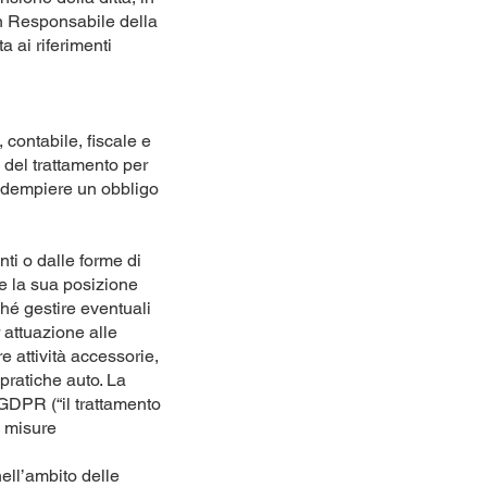
n Responsabile della
a ai riferimenti
, contabile, fiscale e
 del trattamento per
er adempiere un obbligo
ti o dalle forme di
re la sua posizione
ché gestire eventuali
r attuazione alle
re attività accessorie,
 pratiche auto. La
l GDPR (“il trattamento
i misure
nell’ambito delle