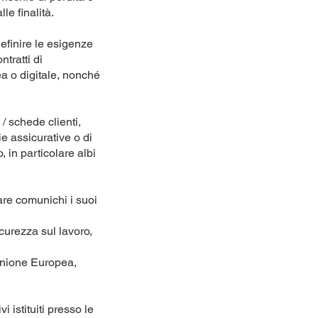
le finalità.
 definire le esigenze
ntratti di
a o digitale, nonché
/ schede clienti,
e assicurative o di
, in particolare albi
are comunichi i suoi
curezza sul lavoro,
’Unione Europea,
 istituiti presso le