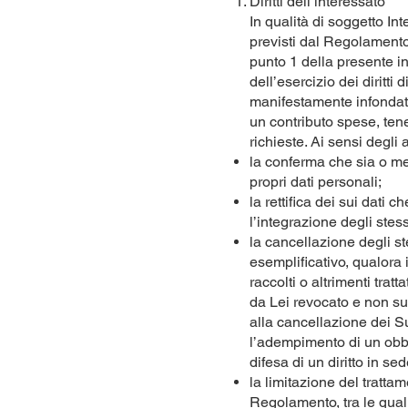
Diritti dell’interessato
In qualità di soggetto Int
previsti dal Regolamento d
punto 1 della presente in
dell’esercizio dei diritti
manifestamente infondate o
un contributo spese, tene
richieste. Ai sensi degli a
la conferma che sia o me
propri dati personali;
la rettifica dei sui dati 
l’integrazione degli stess
la cancellazione degli ste
esemplificativo, qualora i
raccolti o altrimenti trat
da Lei revocato e non sus
alla cancellazione dei Su
l’adempimento di un obbli
difesa di un diritto in sed
la limitazione del trattam
Regolamento, tra le quali