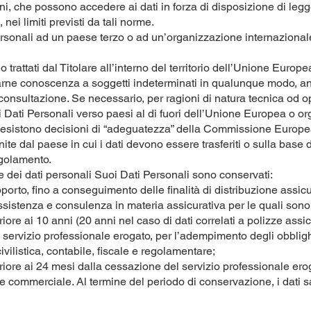
i, che possono accedere ai dati in forza di disposizione di leg
nei limiti previsti da tali norme.
ersonali ad un paese terzo o ad un’organizzazione internazionale
o trattati dal Titolare all’interno del territorio dell’Unione Eur
 darne conoscenza a soggetti indeterminati in qualunque modo, a
nsultazione. Se necessario, per ragioni di natura tecnica od oper
uoi Dati Personali verso paesi al di fuori dell’Unione Europea o o
li esistono decisioni di “adeguatezza” della Commissione Europe
ite dal paese in cui i dati devono essere trasferiti o sulla base 
golamento.
 dei dati personali Suoi Dati Personali sono conservati:
pporto, fino a conseguimento delle finalità di distribuzione assicur
assistenza e consulenza in materia assicurativa per le quali sono t
ore ai 10 anni (20 anni nel caso di dati correlati a polizze assicu
l servizio professionale erogato, per l’adempimento degli obblig
ivilistica, contabile, fiscale e regolamentare;
ore ai 24 mesi dalla cessazione del servizio professionale erogat
ne commerciale. Al termine del periodo di conservazione, i dati s