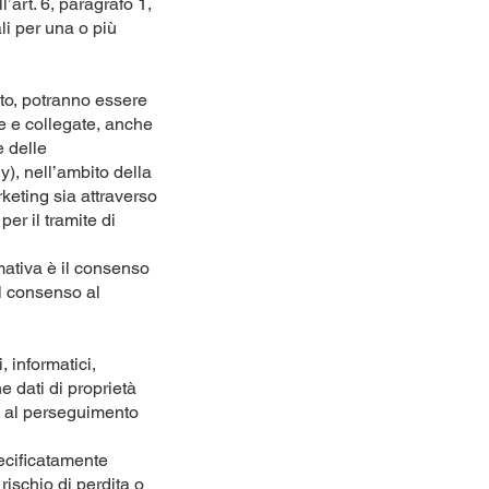
l’art. 6, paragrafo 1,
ali per una o più
nto, potranno essere
te e collegate, anche
e delle
y), nell’ambito della
arketing sia attraverso
er il tramite di
rmativa è il consenso
 il consenso al
, informatici,
e dati di proprietà
ie al perseguimento
pecificatamente
rischio di perdita o