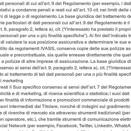
ati personali di cui all'art. 9 del Regolamento (per esempio, i dati 
elativi a condanne penali e reati cui all’art. 10 cit. nei limiti delle
ni di legge o di regolamento. La base giuridica del trattamento dei
e particolari di dati personali cui all’art. 9 del Regolamento è il
. 9, paragrafo 2, lettera a), cit. (“l'interessato ha prestato il pro
 personali per una o più finalità specifiche”). Ai fini dell’indicato t
ne di valutare la sua posizione assicurativa e determinare le sue 
ilito da regolamenti IVASS, conserva copie delle sue polizze ass
ale e precontrattuale, sia quelle emesse direttamente che quel
e a polizze di altre imprese di assicurazione. La base giuridica di
senso ai sensi dell'art. 9, paragrafo 2, lettera a), cit. (“l'interessa
 al trattamento di tali dati personali per una o più finalità specif
di marketing
presti il Suo specifico consenso ai sensi dell’art. 7 del Regolam
bblicità e di marketing, di ricerca scientifica o statistica; i suoi da
 per finalità di informazione e promozioni commerciale di prodotti 
ssori intermediati dal Titolare, nonché di indagini sul gradimento 
i e di ricerche di mercato sia attraverso strumenti tradizionali (p
 operatore, etc.), che tramite strumenti di comunicazione elettr
ial Network (per esempio, Facebook, Twitter, Linkedin, WhatsAp