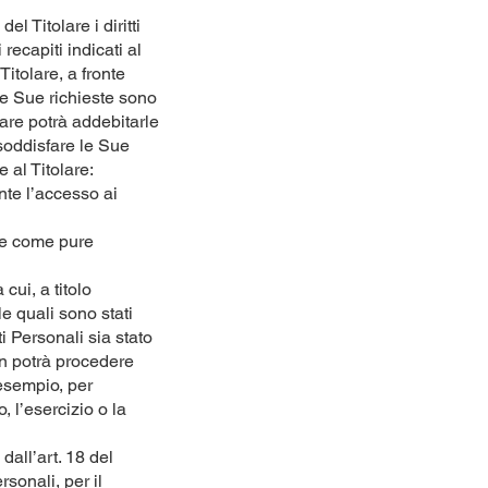
l Titolare i diritti
recapiti indicati al
itolare, a fronte
 le Sue richieste sono
olare potrà addebitarle
 soddisfare le Sue
e al Titolare:
nte l’accesso ai
nte come pure
cui, a titolo
le quali sono stati
ti Personali sia stato
non potrà procedere
 esempio, per
 l’esercizio o la
dall’art. 18 del
sonali, per il