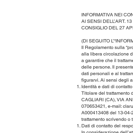
INFORMATIVA NEI CO
AI SENSI DELL’ART. 
CONSIGLIO DEL 27 AP
(DI SEGUITO L’“INFORM
Il Regolamento sulla “pr
alla libera circolazione 
a garantire che il trattam
delle persone. Il presen
dati personali e al tratt
figurarvi. Ai sensi degli
Identità e dati di contatto
Titolare del trattament
CAGLIARI (CA), VIA A
070653421, e-mail:
clar
A000413408 del 13-04-201
trattamento scrivendo o te
Dati di contatto del resp
In considerazione dell’att