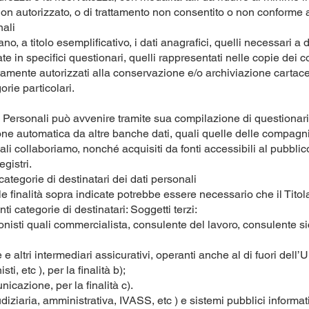
on autorizzato, o di trattamento non consentito o non conforme al
nali
rano, a titolo esemplificativo, i dati anagrafici, quelli necessari a
e in specifici questionari, quelli rappresentati nelle copie dei co
tamente autorizzati alla conservazione e/o archiviazione cartace
orie particolari.
 Personali può avvenire tramite sua compilazione di questionari 
one automatica da altre banche dati, quali quelle delle compagni
uali collaboriamo, nonché acquisiti da fonti accessibili al pubblico
egistri.
categorie di destinatari dei dati personali
e finalità sopra indicate potrebbe essere necessario che il Titol
ti categorie di destinatari: Soggetti terzi:
onisti quali commercialista, consulente del lavoro, consulente si
e altri intermediari assicurativi, operanti anche al di fuori dell
sti, etc ), per la finalità b);
nicazione, per la finalità c).
iziaria, amministrativa, IVASS, etc ) e sistemi pubblici informativi