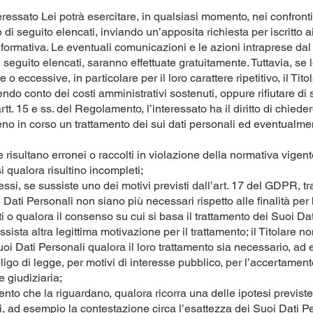
eressato Lei potrà esercitare, in qualsiasi momento, nei confronti de
i seguito elencati, inviando un’apposita richiesta per iscritto ai 
formativa. Le eventuali comunicazioni e le azioni intraprese dal T
 di seguito elencati, saranno effettuate gratuitamente. Tuttavia, se
 eccessive, in particolare per il loro carattere ripetitivo, il Tit
ndo conto dei costi amministrativi sostenuti, oppure rifiutare di
rtt. 15 e ss. del Regolamento, l’interessato ha il diritto di chieder
no in corso un trattamento dei sui dati personali ed eventualme
che risultano erronei o raccolti in violazione della normativa vige
i qualora risultino incompleti;
ssi, se sussiste uno dei motivi previsti dall’art. 17 del GDPR, tra 
 Dati Personali non siano più necessari rispetto alle finalità per 
tati o qualora il consenso su cui si basa il trattamento dei Suoi Da
sista altra legittima motivazione per il trattamento; il Titolare 
oi Dati Personali qualora il loro trattamento sia necessario, ad
go di legge, per motivi di interesse pubblico, per l’accertamento,
e giudiziaria;
ento che la riguardano, qualora ricorra una delle ipotesi previste 
, ad esempio la contestazione circa l’esattezza dei Suoi Dati Per