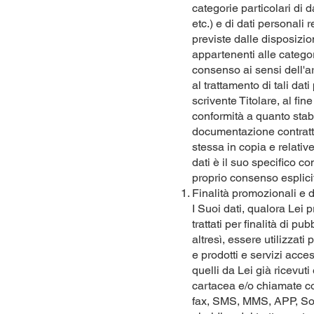
categorie particolari di d
etc.) e di dati personali r
previste dalle disposizio
appartenenti alle categori
consenso ai sensi dell'art
al trattamento di tali dati
scrivente Titolare, al fi
conformità a quanto stab
documentazione contrattu
stessa in copia e relativ
dati è il suo specifico con
proprio consenso esplicito
Finalità promozionali e 
I Suoi dati, qualora Lei 
trattati per finalità di pu
altresì, essere utilizzati
e prodotti e servizi acce
quelli da Lei già ricevut
cartacea e/o chiamate con
fax, SMS, MMS, APP, Soc