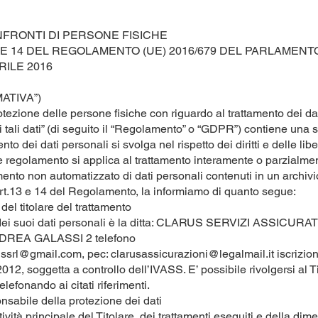
NFRONTI DI PERSONE FISICHE
13 E 14 DEL REGOLAMENTO (UE) 2016/679 DEL PARLAMEN
RILE 2016
ATIVA”)
otezione delle persone fisiche con riguardo al trattamento dei da
di tali dati” (di seguito il “Regolamento” o “GDPR”) contiene una s
ento dei dati personali si svolga nel rispetto dei diritti e delle li
te regolamento si applica al trattamento interamente o parzialme
amento non automatizzato di dati personali contenuti in un archivi
 art.13 e 14 del Regolamento, la informiamo di quanto segue:
 del titolare del trattamento
o dei suoi dati personali è la ditta: CLARUS SERVIZI ASSICURAT
NDREA GALASSI 2 telefono
ussrl@gmail.com
, pec:
clarusassicurazioni@legalmail.it
iscrizio
2, soggetta a controllo dell’IVASS. E’ possibile rivolgersi al Ti
lefonando ai citati riferimenti.
onsabile della protezione dei dati
ività principale del Titolare, dei trattamenti eseguiti e della dime