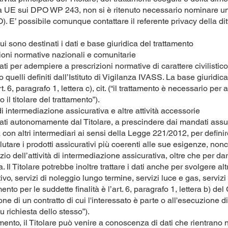
a UE sui DPO WP 243, non si è ritenuto necessario nominare u
. E’ possibile comunque contattare il referente privacy della ditt
ui sono destinati i dati e base giuridica del trattamento
oni normative nazionali e comunitarie
tati per adempiere a prescrizioni normative di carattere civilistico
uelli definiti dall’Istituto di Vigilanza IVASS. La base giuridica
art. 6, paragrafo 1, lettera c), cit. (“il trattamento è necessario p
 il titolare del trattamento”).
di intermediazione assicurativa e altre attività accessorie
ttati autonomamente dal Titolare, a prescindere dai mandati assun
con altri intermediari ai sensi della Legge 221/2012, per defini
alutare i prodotti assicurativi più coerenti alle sue esigenze, non
rcizio dell’attività di intermediazione assicurativa, oltre che per da
Il Titolare potrebbe inoltre trattare i dati anche per svolgere alt
tivo, servizi di noleggio lungo termine, servizi luce e gas, servizi
ento per le suddette finalità è l’art. 6, paragrafo 1, lettera b) de
ne di un contratto di cui l'interessato è parte o all'esecuzione d
u richiesta dello stesso”).
tamento, il Titolare può venire a conoscenza di dati che rientrano 