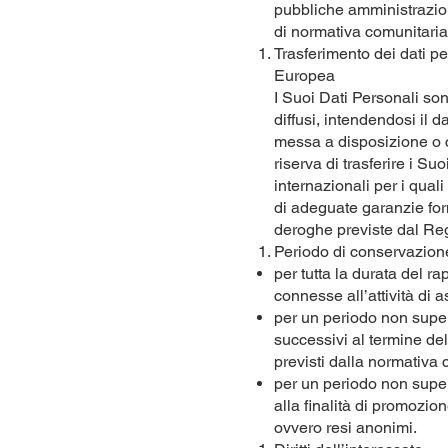
pubbliche amministrazion
di normativa comunitaria, 
Trasferimento dei dati p
Europea
I Suoi Dati Personali son
diffusi, intendendosi il
messa a disposizione o co
riserva di trasferire i S
internazionali per i qua
di adeguate garanzie forn
deroghe previste dal Re
Periodo di conservazione
per tutta la durata del ra
connesse all’attività di 
per un periodo non superi
successivi al termine de
previsti dalla normativa c
per un periodo non superi
alla finalità di promozio
ovvero resi anonimi.