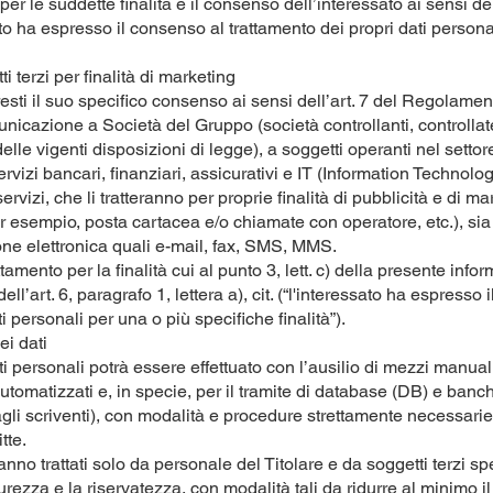
per le suddette finalità è il consenso dell’interessato ai sensi del
ssato ha espresso il consenso al trattamento dei propri dati person
terzi per finalità di marketing
presti il suo specifico consenso ai sensi dell’art. 7 del Regolame
comunicazione a Società del Gruppo (società controllanti, controlla
elle vigenti disposizioni di legge), a soggetti operanti nel settor
rvizi bancari, finanziari, assicurativi e IT (Information Technolog
servizi, che li tratteranno per proprie finalità di pubblicità e di m
er esempio, posta cartacea e/o chiamate con operatore, etc.), sia p
ne elettronica quali e-mail, fax, SMS, MMS.
tamento per la finalità cui al punto 3, lett. c) della presente info
ell’art. 6, paragrafo 1, lettera a), cit. (“l'interessato ha espresso
i personali per una o più specifiche finalità”).
ei dati
ti personali potrà essere effettuato con l’ausilio di mezzi manuali
tomatizzati e, in specie, per il tramite di database (DB) e banch
 agli scriventi), con modalità e procedure strettamente necessar
tte.
anno trattati solo da personale del Titolare e da soggetti terzi s
urezza e la riservatezza, con modalità tali da ridurre al minimo il 