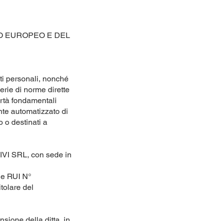
TO EUROPEO E DEL
ti personali, nonché
erie di norme dirette
bertà fondamentali
nte automatizzato di
o o destinati a
IVI SRL, con sede in
ne RUI N°
tolare del
nsione della ditta, in